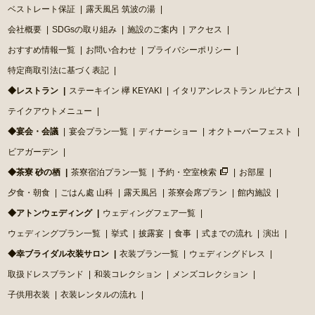
ベストレート保証
露天風呂 筑波の湯
会社概要
SDGsの取り組み
施設のご案内
アクセス
おすすめ情報一覧
お問い合わせ
プライバシーポリシー
特定商取引法に基づく表記
◆レストラン
ステーキイン 欅 KEYAKI
イタリアンレストラン ルピナス
テイクアウトメニュー
◆宴会・会議
宴会プラン一覧
ディナーショー
オクトーバーフェスト
ビアガーデン
◆茶寮 砂の栖
茶寮宿泊プラン一覧
予約・空室検索
お部屋
夕食・朝食
ごはん處 山科
露天風呂
茶寮会席プラン
館内施設
◆アトンウェディング
ウェディングフェア一覧
ウェディングプラン一覧
挙式
披露宴
食事
式までの流れ
演出
◆幸ブライダル衣装サロン
衣装プラン一覧
ウェディングドレス
取扱ドレスブランド
和装コレクション
メンズコレクション
子供用衣装
衣装レンタルの流れ