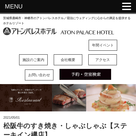
MENU
茨城県鹿嶋市・神栖市のアトンパレスホテル／宿泊にウェディングに心からの満足を提供する
ホテルリゾート
年間イベント
施設のご案内
会社概要
アクセス
お問い合わせ
2021/05/01
松阪牛のすき焼き・しゃぶしゃぶ【ステ
ーキイン欅店】