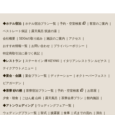
◆ホテル宿泊
ホテル宿泊プラン一覧
予約・空室検索
客室のご案内
ベストレート保証
露天風呂 筑波の湯
会社概要
SDGsの取り組み
施設のご案内
アクセス
おすすめ情報一覧
お問い合わせ
プライバシーポリシー
特定商取引法に基づく表記
◆レストラン
ステーキイン 欅 KEYAKI
イタリアンレストラン ルピナス
テイクアウトメニュー
◆宴会・会議
宴会プラン一覧
ディナーショー
オクトーバーフェスト
ビアガーデン
◆茶寮 砂の栖
茶寮宿泊プラン一覧
予約・空室検索
お部屋
夕食・朝食
ごはん處 山科
露天風呂
茶寮会席プラン
館内施設
◆アトンウェディング
ウェディングフェア一覧
ウェディングプラン一覧
挙式
披露宴
食事
式までの流れ
演出