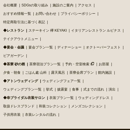
会社概要
SDGsの取り組み
施設のご案内
アクセス
おすすめ情報一覧
お問い合わせ
プライバシーポリシー
特定商取引法に基づく表記
◆レストラン
ステーキイン 欅 KEYAKI
イタリアンレストラン ルピナス
テイクアウトメニュー
◆宴会・会議
宴会プラン一覧
ディナーショー
オクトーバーフェスト
ビアガーデン
◆茶寮 砂の栖
茶寮宿泊プラン一覧
予約・空室検索
お部屋
夕食・朝食
ごはん處 山科
露天風呂
茶寮会席プラン
館内施設
◆アトンウェディング
ウェディングフェア一覧
ウェディングプラン一覧
挙式
披露宴
食事
式までの流れ
演出
◆幸ブライダル衣装サロン
衣装プラン一覧
ウェディングドレス
取扱ドレスブランド
和装コレクション
メンズコレクション
子供用衣装
衣装レンタルの流れ