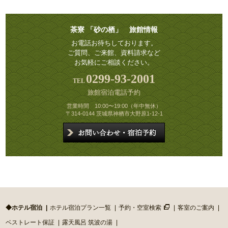
茶寮 「砂の栖」 旅館情報
お電話お待ちしております。
ご質問、ご来館、資料請求など
お気軽にご相談ください。
0299-93-2001
旅館宿泊電話予約
営業時間 10:00〜19:00（年中無休）
〒314-0144 茨城県神栖市大野原1-12-1
◆ホテル宿泊
ホテル宿泊プラン一覧
予約・空室検索
客室のご案内
ベストレート保証
露天風呂 筑波の湯