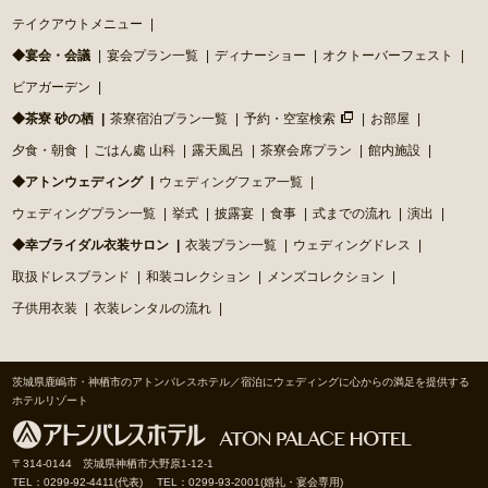
テイクアウトメニュー
◆宴会・会議
宴会プラン一覧
ディナーショー
オクトーバーフェスト
ビアガーデン
◆茶寮 砂の栖
茶寮宿泊プラン一覧
予約・空室検索
お部屋
夕食・朝食
ごはん處 山科
露天風呂
茶寮会席プラン
館内施設
◆アトンウェディング
ウェディングフェア一覧
ウェディングプラン一覧
挙式
披露宴
食事
式までの流れ
演出
◆幸ブライダル衣装サロン
衣装プラン一覧
ウェディングドレス
取扱ドレスブランド
和装コレクション
メンズコレクション
子供用衣装
衣装レンタルの流れ
茨城県鹿嶋市・神栖市のアトンパレスホテル／宿泊にウェディングに心からの満足を提供する
ホテルリゾート
〒314-0144 茨城県神栖市大野原1-12-1
TEL：0299-92-4411(代表) TEL：0299-93-2001(婚礼・宴会専用)