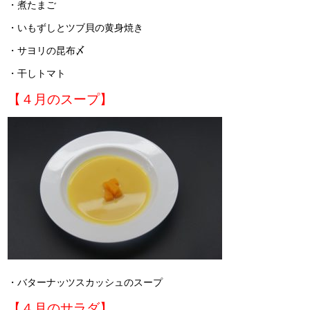
・煮たまご
・いもずしとツブ貝の黄身焼き
・サヨリの昆布〆
・干しトマト
【４月のスープ】
・バターナッツスカッシュのスープ
【４月のサラダ】