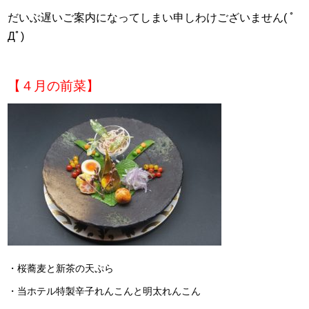
だいぶ遅いご案内になってしまい申しわけございません( ﾟ
Дﾟ)
【４月の前菜】
・桜蕎麦と新茶の天ぷら
・当ホテル特製辛子れんこんと明太れんこん