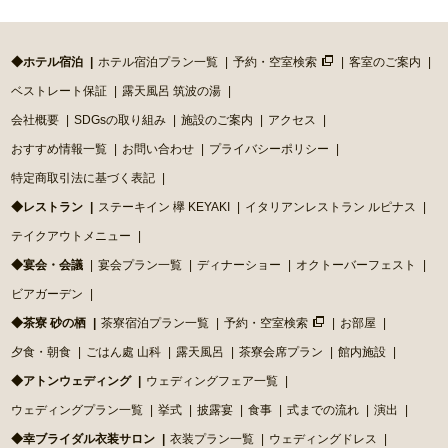
◆ホテル宿泊
ホテル宿泊プラン一覧
予約・空室検索
客室のご案内
ベストレート保証
露天風呂 筑波の湯
会社概要
SDGsの取り組み
施設のご案内
アクセス
おすすめ情報一覧
お問い合わせ
プライバシーポリシー
特定商取引法に基づく表記
◆レストラン
ステーキイン 欅 KEYAKI
イタリアンレストラン ルピナス
テイクアウトメニュー
◆宴会・会議
宴会プラン一覧
ディナーショー
オクトーバーフェスト
ビアガーデン
◆茶寮 砂の栖
茶寮宿泊プラン一覧
予約・空室検索
お部屋
夕食・朝食
ごはん處 山科
露天風呂
茶寮会席プラン
館内施設
◆アトンウェディング
ウェディングフェア一覧
ウェディングプラン一覧
挙式
披露宴
食事
式までの流れ
演出
◆幸ブライダル衣装サロン
衣装プラン一覧
ウェディングドレス