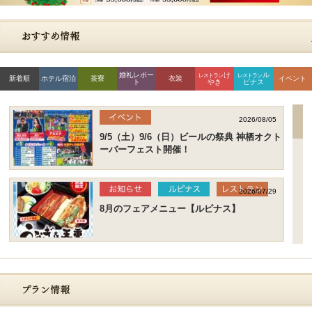
婚礼レポー
け
ル
レストラン
レストラン
新着順
ホテル宿泊
茶寮
衣装
イベント
ト
やき
ピナス
2026/08/05
9/5（土）9/6（日）ビールの祭典 神栖オクト
ーバーフェスト開催！
2026/07/29
8月のフェアメニュー【ルピナス】
2026/07/09
土用の丑の日！うなぎ弁当