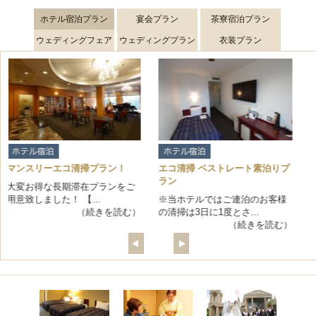
ホテル宿泊プラン
宴会プラン
茶寮宿泊プラン
2026/07/03
ウェディングフェア
7月のフェアメニュー【ルピナス】
ウェディングプラン
衣装プラン
2026/06/15
すごくお安く期間限定納涼祭！プラン
ーエコ清掃プラン！
エコ清掃 ベストレート素泊りプ
エコ清掃 ベ
2026/06/01
ラン
ラン
アトンのビアガーデン2026🍻🍖
な長期滞在プランをご
た！ 【...
※当ホテルではご連泊のお客様
※当ホテルで
（続きを読む）
の清掃は3日に1度とさ...
の清掃は3日に
（続きを読む）
2026/05/30
6/14(日) ホテル創業大感謝祭・スペシャル
イベント開催！
2026/05/29