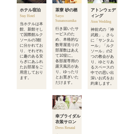
６月のフェアメニュー【ルピナス】
ホテル宿泊
茶寮 砂の栖
アトンウェデ
ィング
Stay Hotel
Saryo
Sunanosumika
Aton Wedding
当ホテルは本
行き届いたサ
館、新館そし
神前式の「神
ービスのた
て国際館ルク
武殿」、さら
め、本格的な
ソールの3館
に「サンタム
数寄屋造りの
に分かれてお
ール」「ルク
部屋数はあえ
り、それぞれ
ソール」の2
て10室に。
に趣のある安
つの教会があ
各部屋専用の
らぎにあふれ
り、ゆとりあ
露天風呂があ
たお部屋をご
るスペースの
り、ゆったり
用意しており
中での思い出
とお寛ぎいた
ます。
深いお式をお
だけます。
約束します。
幸ブライダル
衣装サロン
Dress Renatal