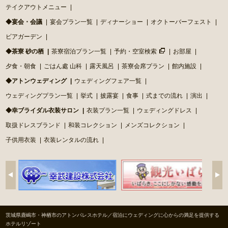
テイクアウトメニュー
◆宴会・会議
宴会プラン一覧
ディナーショー
オクトーバーフェスト
ビアガーデン
◆茶寮 砂の栖
茶寮宿泊プラン一覧
予約・空室検索
お部屋
夕食・朝食
ごはん處 山科
露天風呂
茶寮会席プラン
館内施設
◆アトンウェディング
ウェディングフェア一覧
ウェディングプラン一覧
挙式
披露宴
食事
式までの流れ
演出
◆幸ブライダル衣装サロン
衣装プラン一覧
ウェディングドレス
取扱ドレスブランド
和装コレクション
メンズコレクション
子供用衣装
衣装レンタルの流れ
茨城県鹿嶋市・神栖市のアトンパレスホテル／宿泊にウェディングに心からの満足を提供する
ホテルリゾート